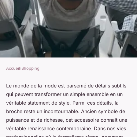
Accueil
›
Shopping
SHOPPING
Comment agrémenter une
Le monde de la mode est parsemé de détails subtils
qui peuvent transformer un simple ensemble en un
tenue de travail avec une
véritable statement de style. Parmi ces détails, la
broche contemporaine sans en
broche reste un incontournable. Ancien symbole de
faire trop?
puissance et de richesse, cet accessoire connait une
véritable renaissance contemporaine. Dans nos vies
Alexandre
•
28 mai 2024
•
6 min de lecture