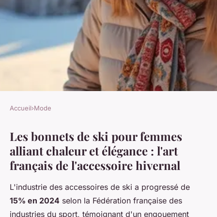
Accueil
›
Mode
MODE
Les bonnets de ski pour femmes
Les bonnets de ski femme :
alliant chaleur et élégance : l'art
chaleur et style sur les pistes
français de l'accessoire hivernal
Alexandre
•
29 décembre 2025
•
8 min de lecture
L'industrie des accessoires de ski a progressé de
15% en 2024
selon la Fédération française des
industries du sport, témoignant d'un engouement