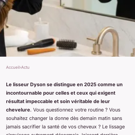
Accueil
›
Actu
ACTU
Lisseur Dyson : la solution
Le lisseur Dyson se distingue en 2025 comme un
incontournable pour celles et ceux qui exigent
idéale pour des cheveux
résultat impeccable et soin véritable de leur
parfaitement lissés
chevelure
. Vous questionnez votre routine ? Vous
souhaitez changer la donne dès demain matin sans
Alexandre
•
28 février 2026
•
11 min de lecture
jamais sacrifier la santé de vos cheveux ? Le lissage