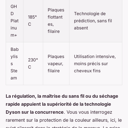
GH
Plaques
D
Technologie de
185°
flottant
Plat
prédiction, sans fil
C
es,
inu
absent
filaire
m+
Bab
ylis
Plaques
Utilisation intensive,
230°
s
vapeur,
moins précis sur
C
Ste
filaire
cheveux fins
am
La régulation, la maîtrise du sans fil ou du séchage
rapide appuient la supériorité de la technologie
Dyson sur la concurrence
. Vous vous interrogez
rarement sur la protection de la couleur ailleurs, ici, le
sujet s’inscrit dans la stratégie de la marque. La prise