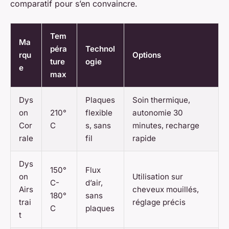
comparatif pour s’en convaincre.
Tem
Ma
péra
Technol
rqu
Options
ture
ogie
e
max
Dys
Plaques
Soin thermique,
on
210°
flexible
autonomie 30
Cor
C
s, sans
minutes, recharge
rale
fil
rapide
Dys
150°
Flux
on
Utilisation sur
C-
d’air,
Airs
cheveux mouillés,
180°
sans
trai
réglage précis
C
plaques
t